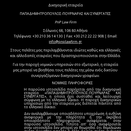
Δικηγορική εταιρεία
ΠΑΠΑΔΗΜΗΤΡΟΠΟΥΛΟΣ-ΠΟΥΡΝΑΡΑΣ ΚΑΙ ΣΥΝΕΡΓΑΤΕΣ
PnP Law Firm
Σόλωνος 68, 106 80 Αθήνα
Τηλέφωνα: +30 210 36 14 130 | Fax: +30 212 22 22 908 | Email:
info@pnplawfirm.gr
Στους πελάτες μας περιλαμβάνονται ιδιώτες καθώς και ελληνικές
και αλλοδαπές εταιρείες που δραστηριοποιούνται στην Ελλάδα.
Για την παροχή νομικών υπηρεσιών στο εξωτερικό, η εταιρεία
μας μπορεί να βοηθήσει τους πελάτες της μέσω ενός δικτύου
συνεργαζόμενων δικηγορικών γραφείων.
ΝΟΜΙΚΕΣ ΠΛΗΡΟΦΟΡΙΕΣ
Η παρούσα ιστοσελίδα παρέχεται από την δικηγορική
εταιρεία «ΠΑΠΑΔΗΜΗΤΡΟΠΟΥΛΟΣ-ΠΟΥΡΝΑΡΑΣ ΚΑΙ
ΣΥΝΕΡΓΑΤΕΣ», η οποία έχει συσταθεί και λειτουργεί
σύμφωνα με το ελληνικό δίκαιο. Η παροχή δικηγορικών
υπηρεσιών από την εταιρεία μας διέπεται πάντοτε από
το ελληνικό δίκαιο.
Δεν αναλαμβάνουμε οποιαδήποτε υποχρέωση ή ευθύνη
αναφορικά με την πληρότητα ή την ακρίβεια
οποιασδήποτε πληροφορίας αναφέρεται στην
παρούσα ιστοσελίδα. Τίποτα απ’ όσα αναφέρονται
στην ιστοσελίδα δεν μπορεί να θεωρηθεί ότι θεμελιώνει