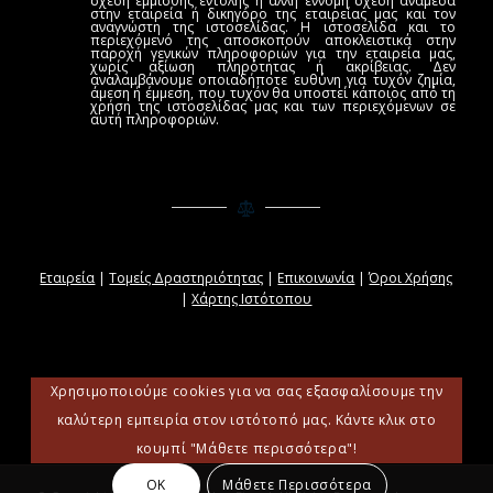
σχέση έμμισθης εντολής ή άλλη έννομη σχέση ανάμεσα
στην εταιρεία ή δικηγόρο της εταιρείας μας και τον
αναγνώστη της ιστοσελίδας. Η ιστοσελίδα και το
περιεχόμενό της αποσκοπούν αποκλειστικά στην
παροχή γενικών πληροφοριών για την εταιρεία μας,
χωρίς αξίωση πληρότητας ή ακρίβειας. Δεν
αναλαμβάνουμε οποιαδήποτε ευθύνη για τυχόν ζημία,
άμεση ή έμμεση, που τυχόν θα υποστεί κάποιος από τη
χρήση της ιστοσελίδας μας και των περιεχόμενων σε
αυτή πληροφοριών.
Εταιρεία
|
Τομείς Δραστηριότητας
|
Επικοινωνία
|
Όροι Χρήσης
|
Χάρτης Ιστότοπου
Χρησιμοποιούμε cookies για να σας εξασφαλίσουμε την
καλύτερη εμπειρία στον ιστότοπό μας. Κάντε κλικ στο
κουμπί "Μάθετε περισσότερα"!
OK
Μάθετε Περισσότερα