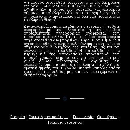
Η παρούσα ιστοσελίδα παρέχεται από την δικηγορική
εταιρεία «ΠΑΠΑΔΗΜΗΤΡΟΠΟΥΛΟΣ-ΠΟΥΡΝΑΡΑΣ ΚΑΙ
ΣΥΝΕΡΓΑΤΕΣ», η οποία έχει συσταθεί και λειτουργεί
σύμφωνα με το ελληνικό δίκαιο. Η παροχή δικηγορικών
υπηρεσιών από την εταιρεία μας διέπεται πάντοτε από
το ελληνικό δίκαιο.
Δεν αναλαμβάνουμε οποιαδήποτε υποχρέωση ή ευθύνη
αναφορικά με την πληρότητα ή την ακρίβεια
οποιασδήποτε πληροφορίας αναφέρεται στην
παρούσα ιστοσελίδα. Τίποτα απ’ όσα αναφέρονται
στην ιστοσελίδα δεν μπορεί να θεωρηθεί ότι θεμελιώνει
σχέση έμμισθης εντολής ή άλλη έννομη σχέση ανάμεσα
στην εταιρεία ή δικηγόρο της εταιρείας μας και τον
αναγνώστη της ιστοσελίδας. Η ιστοσελίδα και το
περιεχόμενό της αποσκοπούν αποκλειστικά στην
παροχή γενικών πληροφοριών για την εταιρεία μας,
χωρίς αξίωση πληρότητας ή ακρίβειας. Δεν
αναλαμβάνουμε οποιαδήποτε ευθύνη για τυχόν ζημία,
άμεση ή έμμεση, που τυχόν θα υποστεί κάποιος από τη
χρήση της ιστοσελίδας μας και των περιεχόμενων σε
αυτή πληροφοριών.
Εταιρεία
|
Τομείς Δραστηριότητας
|
Επικοινωνία
|
Όροι Χρήσης
|
Χάρτης Ιστότοπου