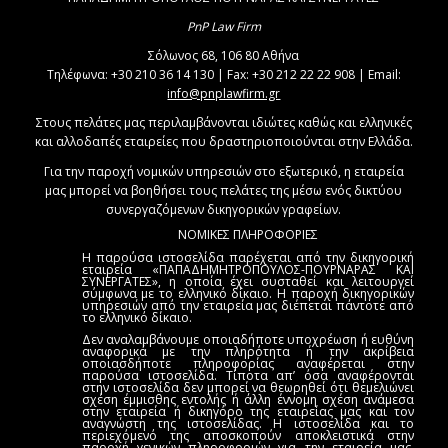
PnP Law Firm
Σόλωνος 68, 106 80 Αθήνα
Τηλέφωνα: +30 210 36 14 130 | Fax: +30 212 22 22 908 | Email:
info@pnplawfirm.gr
Στους πελάτες μας περιλαμβάνονται ιδιώτες καθώς και ελληνικές
και αλλοδαπές εταιρείες που δραστηριοποιούνται στην Ελλάδα.
Για την παροχή νομικών υπηρεσιών στο εξωτερικό, η εταιρεία
μας μπορεί να βοηθήσει τους πελάτες της μέσω ενός δικτύου
συνεργαζόμενων δικηγορικών γραφείων.
ΝΟΜΙΚΕΣ ΠΛΗΡΟΦΟΡΙΕΣ
Η παρούσα ιστοσελίδα παρέχεται από την δικηγορική
εταιρεία «ΠΑΠΑΔΗΜΗΤΡΟΠΟΥΛΟΣ-ΠΟΥΡΝΑΡΑΣ ΚΑΙ
ΣΥΝΕΡΓΑΤΕΣ», η οποία έχει συσταθεί και λειτουργεί
σύμφωνα με το ελληνικό δίκαιο. Η παροχή δικηγορικών
υπηρεσιών από την εταιρεία μας διέπεται πάντοτε από
το ελληνικό δίκαιο.
Δεν αναλαμβάνουμε οποιαδήποτε υποχρέωση ή ευθύνη
αναφορικά με την πληρότητα ή την ακρίβεια
οποιασδήποτε πληροφορίας αναφέρεται στην
παρούσα ιστοσελίδα. Τίποτα απ’ όσα αναφέρονται
στην ιστοσελίδα δεν μπορεί να θεωρηθεί ότι θεμελιώνει
σχέση έμμισθης εντολής ή άλλη έννομη σχέση ανάμεσα
στην εταιρεία ή δικηγόρο της εταιρείας μας και τον
αναγνώστη της ιστοσελίδας. Η ιστοσελίδα και το
περιεχόμενό της αποσκοπούν αποκλειστικά στην
παροχή γενικών πληροφοριών για την εταιρεία μας,